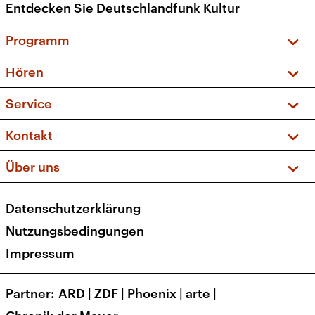
Entdecken Sie Deutschlandfunk Kultur
Programm
Vorschau und Rückschau
Hören
Sendungen und Podcasts
Livestream
Service
Musikliste
Frequenzen (UKW + DAB+)
FAQ
Kontakt
Kakadu – Das Kinderprogramm
Apps
Archiv
Hörerservice
Über uns
Newsletter
Social Media
Deutschlandradio
RSS
Datenschutzerklärung
Presse
Veranstaltungen
Nutzungsbedingungen
Karriere
Impressum
Transparenz
Korrekturen und Richtigstellungen
Partner
ARD
|
ZDF
|
Phoenix
|
arte
|
Barrierefreiheit