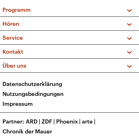
Programm
Vorschau und Rückschau
Hören
Sendungen und Podcasts
Livestream
Service
Musikliste
Frequenzen (UKW + DAB+)
FAQ
Kontakt
Kakadu – Das Kinderprogramm
Apps
Archiv
Hörerservice
Über uns
Newsletter
Social Media
Deutschlandradio
RSS
Datenschutzerklärung
Presse
Veranstaltungen
Nutzungsbedingungen
Karriere
Impressum
Transparenz
Korrekturen und Richtigstellungen
Partner
ARD
|
ZDF
|
Phoenix
|
arte
|
Barrierefreiheit
Chronik der Mauer