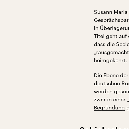
Susann Maria 
Gesprächspart
in Überlageru
Titel geht au
dass die Seel
„rausgemacht“,
heimgekehrt.
Die Ebene der
deutschen Rom
werden gesung
zwar in einer
Begründung
g