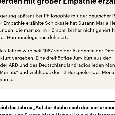
werden mit großer Empathie erzä
agerung spätantiker Philosophie mit der deutscher 
r Empathie erzählte Schicksale hat Susann Maria 
unden, die man so im Hörspiel bisher nicht gehört 
des Hörmonologs neu definiert.
des Jahres wird seit 1987 von der Akademie der Dars
kfurt vergeben. Eine dreiköpfige Jury kürt aus den
 der ARD und des Deutschlandlandradios jeden Mon
 Monats“ und wählt aus den 12 Hörspielen des Mona
ahres.
iel des Jahres „Auf der Suche nach den verlorene
von Susann Maria Hempel ist auf der Internet
tomen“