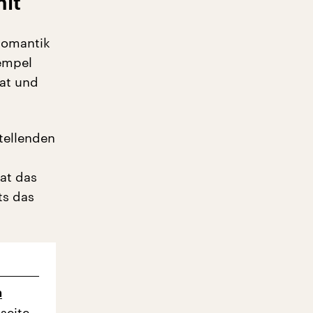
hlt
Romantik
Hempel
hat und
tellenden
at das
ts das
n
seite