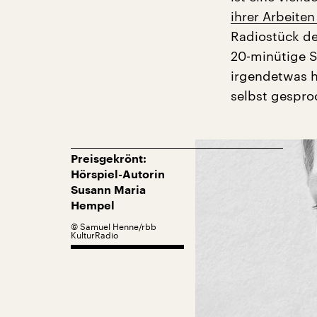
ihrer Arbeite
Radiostück de
20-minütige S
irgendetwas h
selbst gespro
Preisgekrönt:
Hörspiel-Autorin
Susann Maria
Hempel
©
Samuel Henne/rbb
KulturRadio