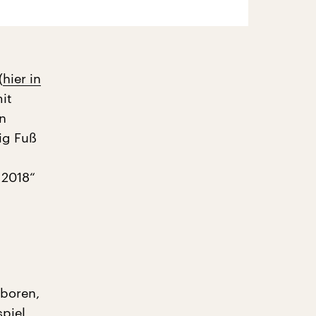
(
hier in
it
n
ig Fuß
 2018“
eboren,
spiel