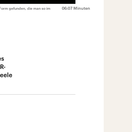
06:07 Minuten
 Form gefunden, die man so im
es
R-
Seele