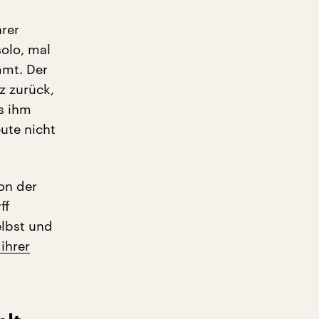
hrer
olo, mal
mmt. Der
z zurück,
s ihm
eute nicht
on der
ff
lbst und
 ihrer