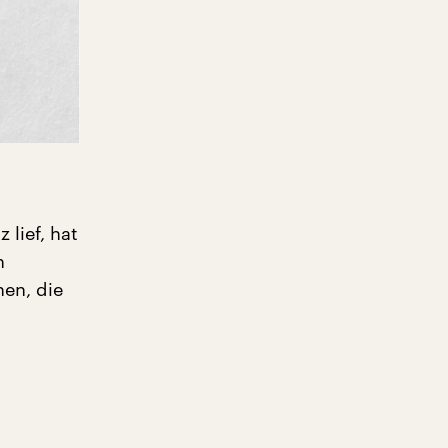
lief, hat
n
en, die