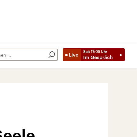
Seit
17:05
Uhr
Live
Im Gespräch
Seele