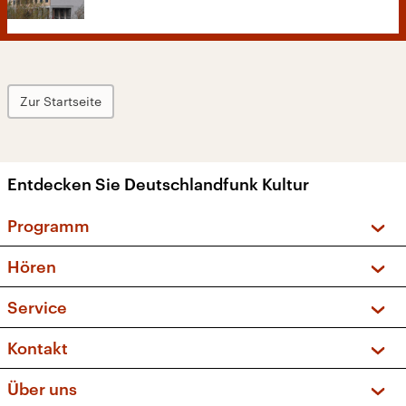
Zur Startseite
Entdecken Sie Deutschlandfunk Kultur
Programm
Vorschau und Rückschau
Hören
Sendungen und Podcasts
Livestream
Service
Musikliste
Frequenzen (UKW + DAB+)
FAQ
Kontakt
Kakadu – Das Kinderprogramm
Apps
Archiv
Hörerservice
Über uns
Newsletter