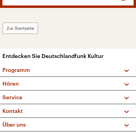
Zur Startseite
Entdecken Sie Deutschlandfunk Kultur
Programm
Vorschau und Rückschau
Hören
Sendungen und Podcasts
Livestream
Service
Musikliste
Frequenzen (UKW + DAB+)
FAQ
Kontakt
Kakadu – Das Kinderprogramm
Apps
Archiv
Hörerservice
Über uns
Newsletter
Social Media
Deutschlandradio