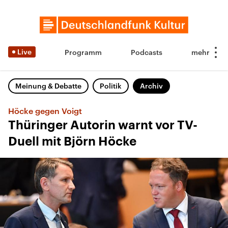
Live
Programm
Podcasts
Meinung & Debatte
Politik
Archiv
Höcke gegen Voigt
Thüringer Autorin warnt vor TV-
Duell mit Björn Höcke