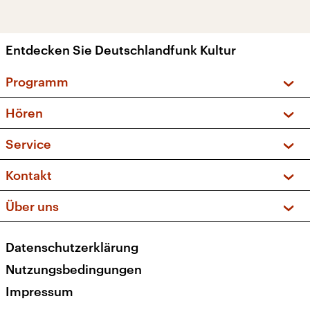
Entdecken Sie Deutschlandfunk Kultur
Programm
Vorschau und Rückschau
Hören
Sendungen und Podcasts
Livestream
Service
Musikliste
Frequenzen (UKW + DAB+)
FAQ
Kontakt
Kakadu – Das Kinderprogramm
Apps
Archiv
Hörerservice
Über uns
Newsletter
Social Media
Deutschlandradio
RSS
Datenschutzerklärung
Presse
Veranstaltungen
Nutzungsbedingungen
Karriere
Impressum
Transparenz