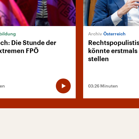
bildung
Österreich
ich: Die Stunde der
Rechtspopulisti
xtremen FPÖ
könnte erstmals
stellen
ten
03:26 Minuten