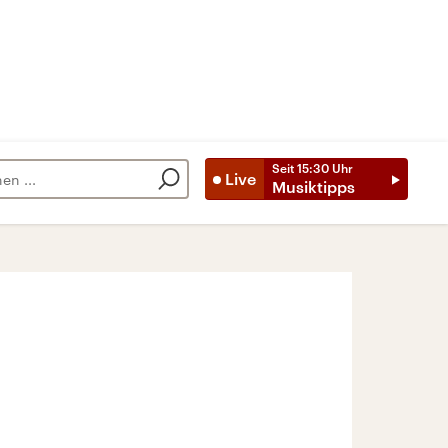
Seit
15:30
Uhr
Live
Musiktipps