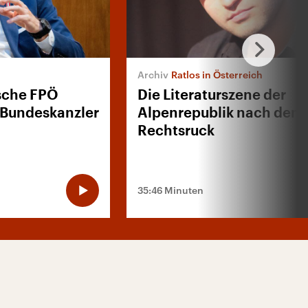
Ratlos in Österreich
sche FPÖ
Die Literaturszene der
 Bundeskanzler
Alpenrepublik nach dem
Rechtsruck
35:46 Minuten