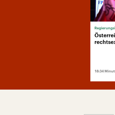
Regierungs
Österre
rechtse
18:34 Minu