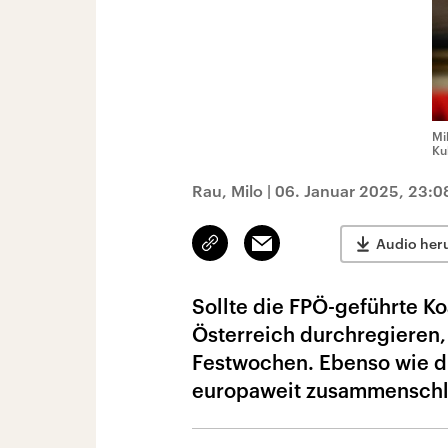
Mi
Ku
Rau, Milo
|
06. Januar 2025, 23:0
Link
Email
Audio her
kopieren/teilen
Sollte die FPÖ-geführte K
Österreich durchregieren,
Festwochen. Ebenso wie di
europaweit zusammenschl