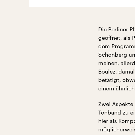
Die Berliner 
geöffnet, als 
dem Programm
Schönberg un
meinen, aller
Boulez, damals
betätigt, obwo
einem ähnlich
Zwei Aspekte 
Tonband zu e
hier als Kompo
möglicherweis