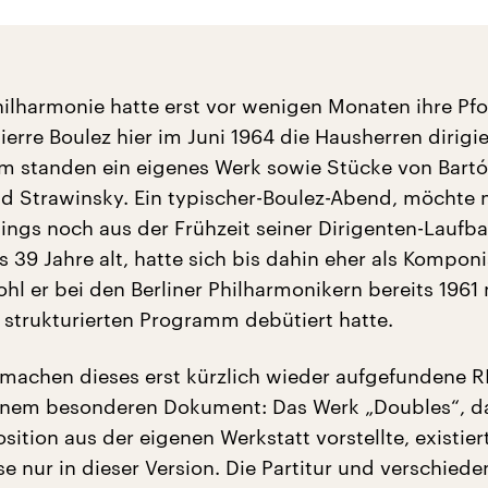
Philharmonie hatte erst vor wenigen Monaten ihre Pfo
Pierre Boulez hier im Juni 1964 die Hausherren dirigie
 standen ein eigenes Werk sowie Stücke von Bartó
d Strawinsky. Ein typischer-Boulez-Abend, möchte
dings noch aus der Frühzeit seiner Dirigenten-Laufb
 39 Jahre alt, hatte sich bis dahin eher als Komponi
hl er bei den Berliner Philharmonikern bereits 1961 
 strukturierten Programm debütiert hatte.
machen dieses erst kürzlich wieder aufgefundene R
inem besonderen Dokument: Das Werk „Doubles“, d
sition aus der eigenen Werkstatt vorstellte, existier
e nur in dieser Version. Die Partitur und verschiede