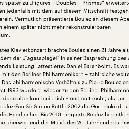
 später zu „Figures – Doubles – Prismes“ erweitert
n jedenfalls mit dem auf diesem Mitschnitt festgeh
erein. Vermutlich präsentierte Boulez an diesem Ab
n einem später nicht mehr rekonstruierbaren
ium.
stes Klavierkonzert brachte Boulez einen 21 Jahre al
, dem der „Tagesspiegel“ in seiner Besprechung des
ende Leistung“ attestierte: Daniel Barenboim. Es war
 mit den Berliner Philharmonikern – zahlreiche weit
. Das philharmonische Verhältnis zu Pierre Boulez e
Erst 1993 wurde er wieder zu den Berliner Philharmo
 dann aber kontinuierlich – und erst recht, als der
ulez-Fan Sir Simon Rattle 2002 die Geschicke des
die Hand nahm. Bis 2010 dirigierte Boulez hier etlic
ie überwiegend der Musik des 20. Jahrhunderts g