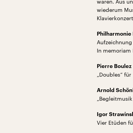
waren. Aus u
wiederum Musi
Klavierkonzer
Philharmonie 
Aufzeichnung 
In memoriam P
Pierre Boulez
„Doubles“ für
Arnold Schö
„Begleitmusik 
Igor Strawins
Vier Etüden f