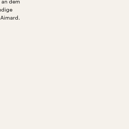
, an dem
ndige
 Aimard.