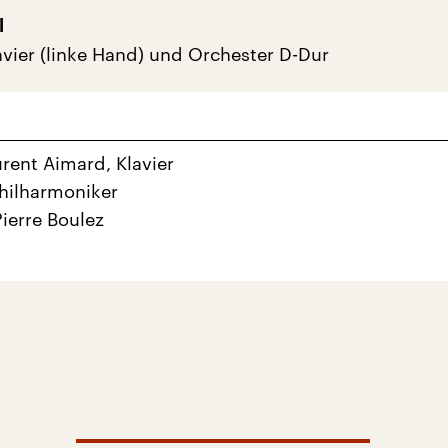
l
avier (linke Hand) und Orchester D-Dur
urent Aimard, Klavier
Philharmoniker
Pierre Boulez