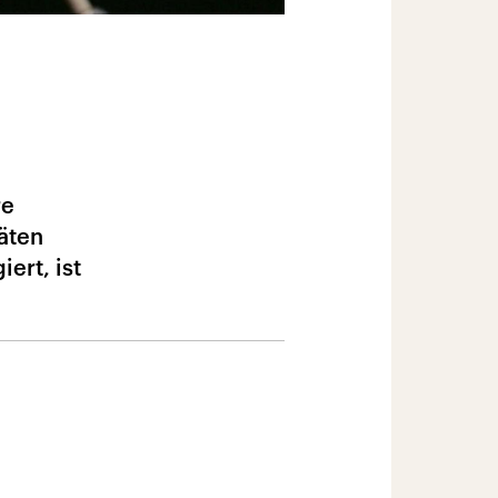
re
äten
ert, ist