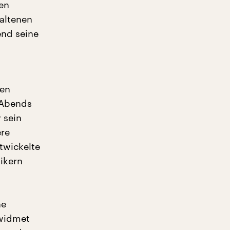
en
altenen
end seine
ten
 Abends
 sein
ere
ntwickelte
nikern
he
ewidmet