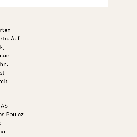
rten
rte. Auf
k,
 man
ahn.
st
mit
IAS-
as Boulez
t
ne