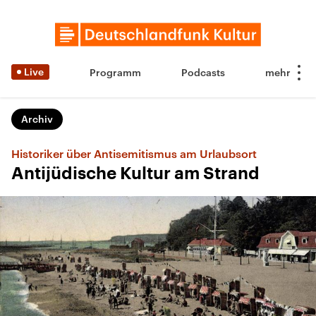
Live
Programm
Podcasts
Archiv
Historiker über Antisemitismus am Urlaubsort
Antijüdische Kultur am Strand