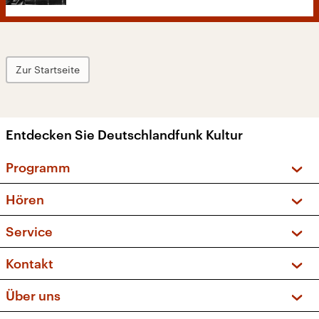
Zur Startseite
Entdecken Sie Deutschlandfunk Kultur
Programm
Vorschau und Rückschau
Hören
Sendungen und Podcasts
Livestream
Service
Musikliste
Frequenzen (UKW + DAB+)
FAQ
Kontakt
Kakadu – Das Kinderprogramm
Apps
Archiv
Hörerservice
Über uns
Newsletter
Social Media