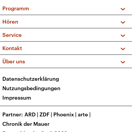
Programm
Vorschau und Rückschau
Hören
Sendungen und Podcasts
Livestream
Service
Musikliste
Frequenzen (UKW + DAB+)
FAQ
Kontakt
Kakadu – Das Kinderprogramm
Apps
Archiv
Hörerservice
Über uns
Newsletter
Social Media
Deutschlandradio
RSS
Datenschutzerklärung
Presse
Veranstaltungen
Nutzungsbedingungen
Karriere
Impressum
Transparenz
Korrekturen und Richtigstellungen
Partner
ARD
|
ZDF
|
Phoenix
|
arte
|
Barrierefreiheit
Chronik der Mauer