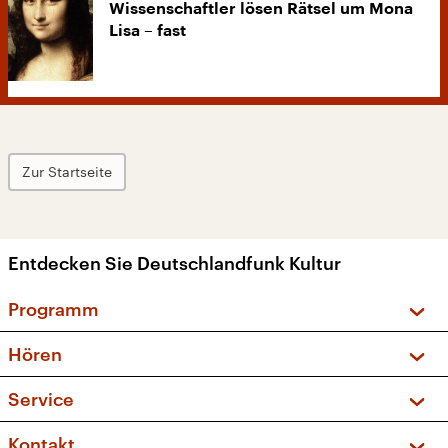
Wissenschaftler lösen Rätsel um Mona
Lisa – fast
Zur Startseite
Entdecken Sie Deutschlandfunk Kultur
Programm
Vorschau und Rückschau
Hören
Sendungen und Podcasts
Livestream
Service
Musikliste
Frequenzen (UKW + DAB+)
FAQ
Kontakt
Kakadu – Das Kinderprogramm