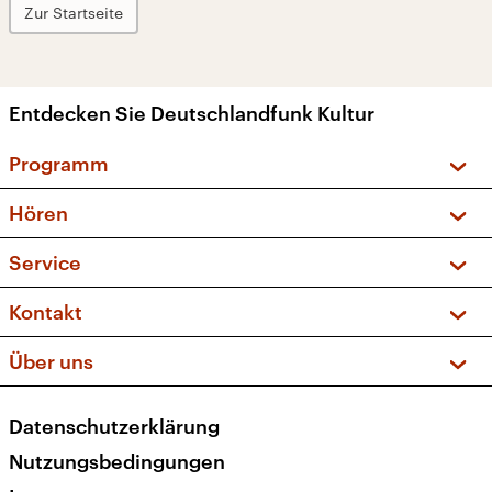
Zur Startseite
Entdecken Sie Deutschlandfunk Kultur
Programm
Vorschau und Rückschau
Hören
Sendungen und Podcasts
Livestream
Service
Musikliste
Frequenzen (UKW + DAB+)
FAQ
Kontakt
Kakadu – Das Kinderprogramm
Apps
Archiv
Hörerservice
Über uns
Newsletter
Social Media
Deutschlandradio
RSS
Datenschutzerklärung
Presse
Veranstaltungen
Nutzungsbedingungen
Karriere