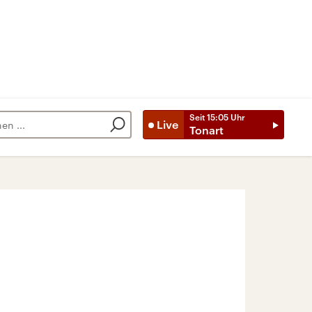
Seit
15:05
Uhr
Live
Tonart