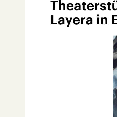
Theaterst
Layera in 