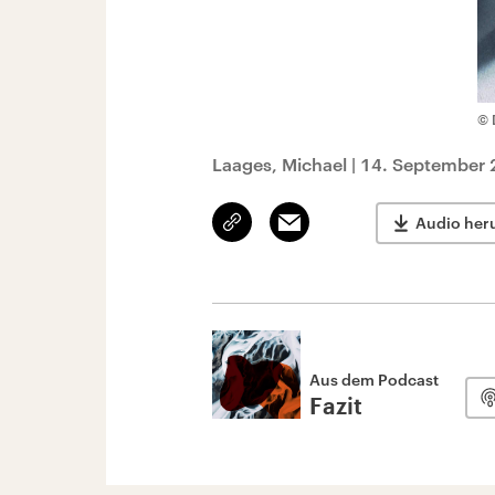
© 
Laages, Michael
|
14. September 
Link
Email
Audio her
kopieren/teilen
Aus dem Podcast
Fazit