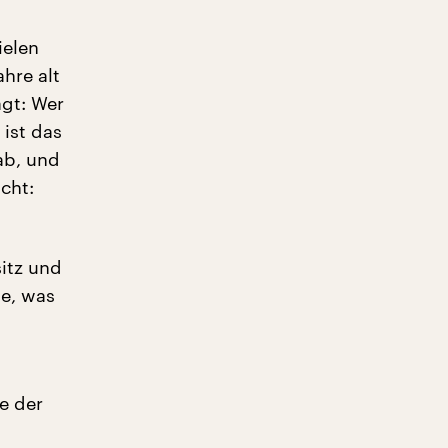
ielen
ahre alt
gt: Wer
 ist das
ab, und
cht:
itz und
te, was
e der