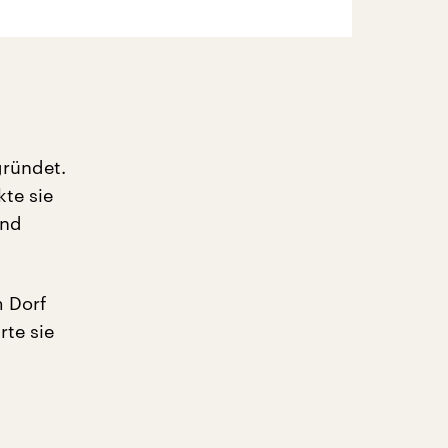
gründet.
kte sie
und
m Dorf
rte sie