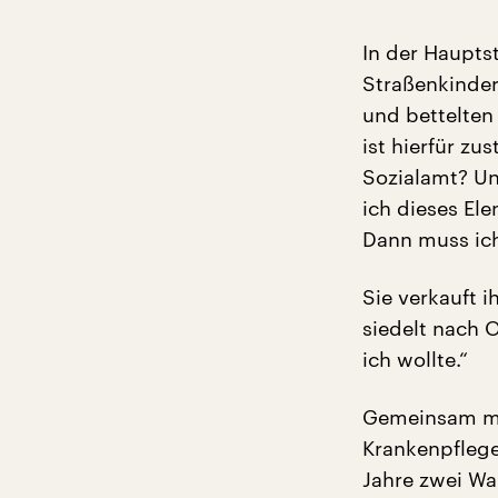
In der Haupts
Straßenkinder 
und bettelten
ist hierfür zu
Sozialamt? U
ich dieses El
Dann muss ic
Sie verkauft 
siedelt nach 
ich wollte.“
Gemeinsam mit
Krankenpfleg
Jahre zwei Wa