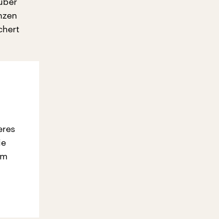
 über
nzen
chert
eres
ie
em