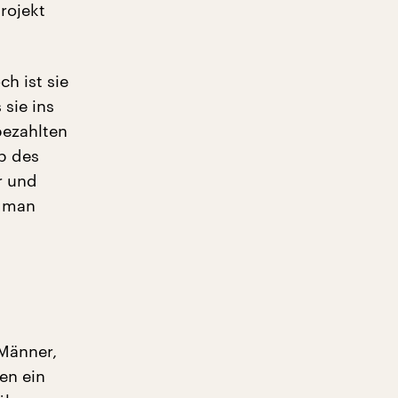
rojekt
ch ist sie
 sie ins
bezahlten
b des
r und
e man
 Männer,
ben ein