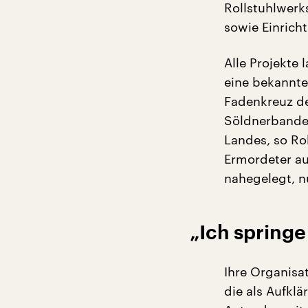
Rollstuhlwerks
sowie Einrich
Alle Projekte 
eine bekannte 
Fadenkreuz der
Söldnerbanden
Landes, so Ro
Ermordeter au
nahegelegt, n
„Ich springe
Ihre Organisa
die als Aufklä