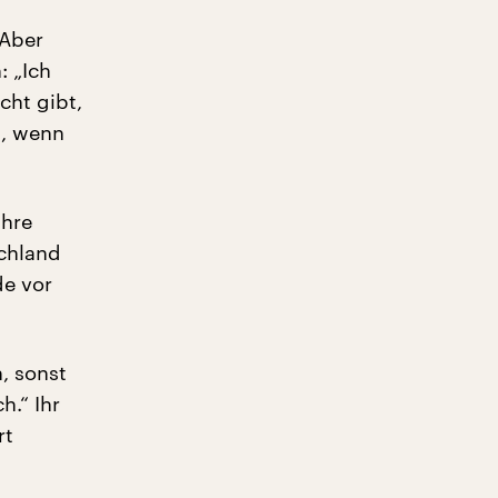
 Aber
 „Ich
cht gibt,
h, wenn
ihre
schland
de vor
, sonst
h.“ Ihr
rt