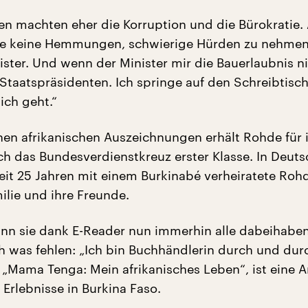
en machten eher die Korruption und die Bürokratie.
ie keine Hemmungen, schwierige Hürden zu nehmen:
ster. Und wenn der Minister mir die Bauerlaubnis ni
Staatspräsidenten. Ich springe auf den Schreibtisc
ich geht.“
hen afrikanischen Auszeichnungen erhält Rohde für 
ch das Bundesverdienstkreuz erster Klasse. In Deut
seit 25 Jahren mit einem Burkinabé verheiratete Roh
ilie und ihre Freunde.
ann sie dank E-Reader nun immerhin alle dabeihaben
h was fehlen: „Ich bin Buchhändlerin durch und durc
 „Mama Tenga: Mein afrikanisches Leben“, ist eine A
r Erlebnisse in Burkina Faso.