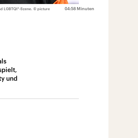
04:58 Minuten
und LGBTQI*-Szene.
© picture
als
pielt,
ty und