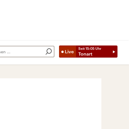
Seit
15:05
Uhr
Live
Tonart