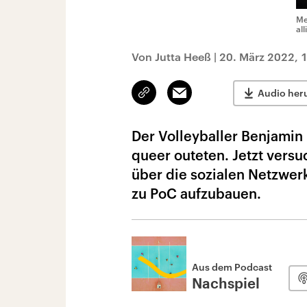
Me
al
Von Jutta Heeß
|
20. März 2022, 
Link
Email
Audio her
kopieren/teilen
Der Volleyballer Benjamin P
queer outeten. Jetzt versu
über die sozialen Netzwe
zu PoC aufzubauen.
Aus dem Podcast
Nachspiel