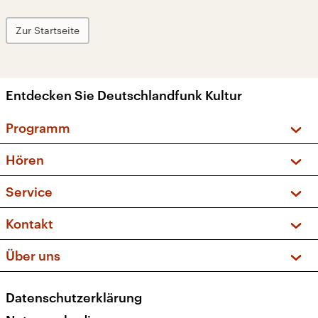
Zur Startseite
Entdecken Sie Deutschlandfunk Kultur
Programm
Vorschau und Rückschau
Hören
Sendungen und Podcasts
Livestream
Service
Musikliste
Frequenzen (UKW + DAB+)
FAQ
Kontakt
Kakadu – Das Kinderprogramm
Apps
Archiv
Hörerservice
Über uns
Newsletter
Social Media
Deutschlandradio
RSS
Datenschutzerklärung
Presse
Veranstaltungen