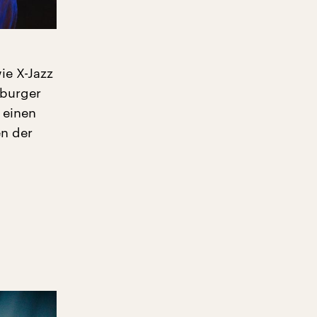
ie X-Jazz
mburger
 einen
en der