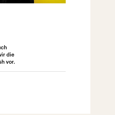
uch
ir die
h vor.