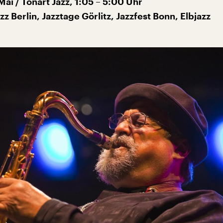
Mai / Tonart Jazz, 1:05 – 5:00 Uhr
zz Berlin, Jazztage Görlitz, Jazzfest Bonn, Elbjazz