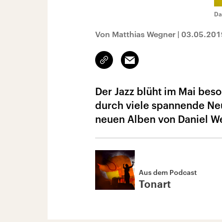
Da
Von Matthias Wegner
|
03.05.201
Link
Email
kopieren/teilen
Der Jazz blüht im Mai beso
durch viele spannende Neu
neuen Alben von Daniel We
Aus dem Podcast
Tonart