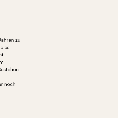
Jahren zu
e es
ht
em
Bestehen
er noch