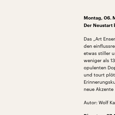
Montag, 06. M
Der Neustart 
Das „Art Ense
den einflussr
etwas stiller 
weniger als 1
opulenten Dop
und tourt plö
Erinnerungsku
neue Akzente 
Autor: Wolf 