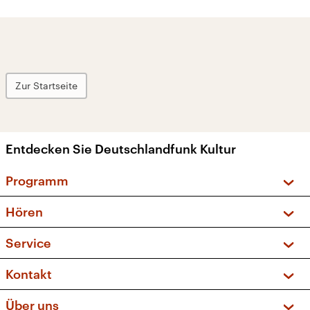
Zur Startseite
Entdecken Sie Deutschlandfunk Kultur
Programm
Vorschau und Rückschau
Hören
Sendungen und Podcasts
Livestream
Service
Musikliste
Frequenzen (UKW + DAB+)
FAQ
Kontakt
Kakadu – Das Kinderprogramm
Apps
Archiv
Hörerservice
Über uns