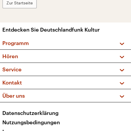
Zur Startseite
Entdecken Sie Deutschlandfunk Kultur
Programm
Vorschau und Rückschau
Hören
Sendungen und Podcasts
Livestream
Service
Musikliste
Frequenzen (UKW + DAB+)
FAQ
Kontakt
Kakadu – Das Kinderprogramm
Apps
Archiv
Hörerservice
Über uns
Newsletter
Social Media
Deutschlandradio
RSS
Datenschutzerklärung
Presse
Veranstaltungen
Nutzungsbedingungen
Karriere