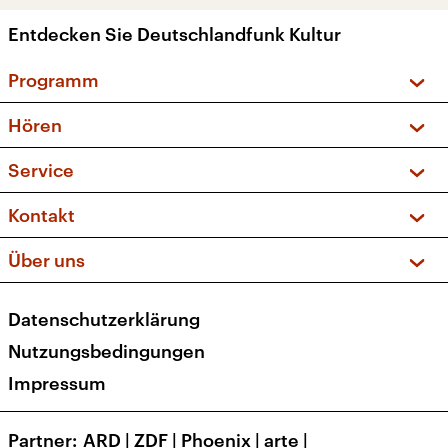
Entdecken Sie Deutschlandfunk Kultur
Programm
Vorschau und Rückschau
Hören
Sendungen und Podcasts
Livestream
Service
Musikliste
Frequenzen (UKW + DAB+)
FAQ
Kontakt
Kakadu – Das Kinderprogramm
Apps
Archiv
Hörerservice
Über uns
Newsletter
Social Media
Deutschlandradio
RSS
Datenschutzerklärung
Presse
Veranstaltungen
Nutzungsbedingungen
Karriere
Impressum
Transparenz
Korrekturen und Richtigstellungen
Partner
ARD
|
ZDF
|
Phoenix
|
arte
|