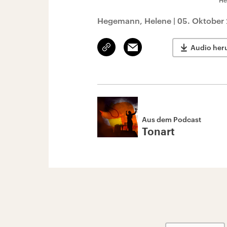
He
Hegemann, Helene
|
05. Oktober
Link
Email
Audio her
kopieren/teilen
Aus dem Podcast
Tonart