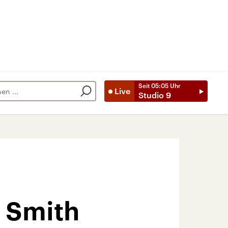
Seit
05:05
Uhr
Live
Studio 9
 Smith