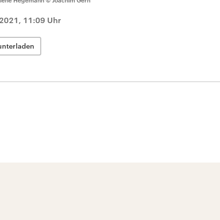
lene Hegemann
© Joachim Gern
 2021, 11:09 Uhr
unterladen