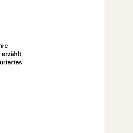
hre
 erzählt
uriertes