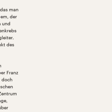
, das man
dem, der
n und
genkrebs
leiter.
nkt des
m
ber Franz
n doch
nschen
 Zentrum
age,
über