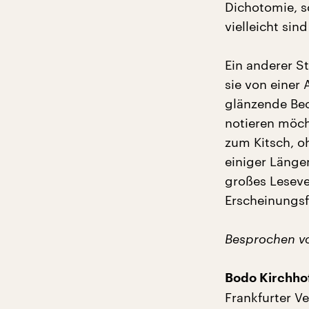
Dichotomie, s
vielleicht si
Ein anderer St
sie von einer
glänzende Beo
notieren möch
zum Kitsch, o
einiger Länge
großes Leseve
Erscheinungsf
Besprochen v
Bodo Kirchhof
Frankfurter Ve