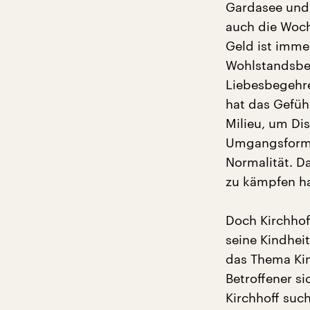
Gardasee und 
auch die Woch
Geld ist immer
Wohlstandsbe
Liebesbegehre
hat das Gefühl
Milieu, um Di
Umgangsformen
Normalität. D
zu kämpfen hab
Doch Kirchhoff
seine Kindhei
das Thema Kin
Betroffener si
Kirchhoff such