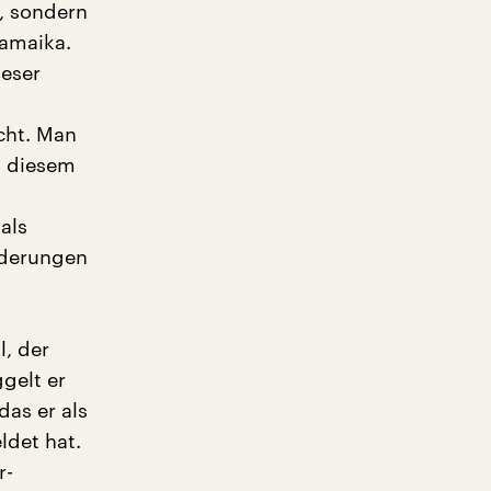
, sondern
Jamaika.
ieser
cht. Man
it diesem
als
rderungen
l, der
gelt er
as er als
ldet hat.
r-