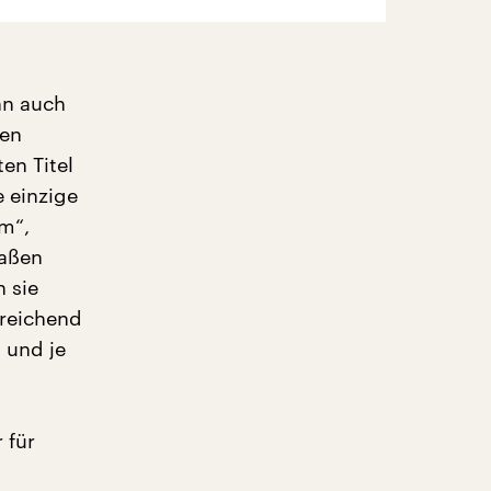
nn auch
den
en Titel
e einzige
m“,
maßen
 sie
sreichend
h und je
 für