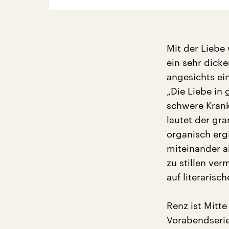
Mit der Liebe
ein sehr dick
angesichts ei
„Die Liebe in
schwere Krank
lautet der gr
organisch erg
miteinander a
zu stillen ver
auf literarisc
Renz ist Mitte
Vorabendserien