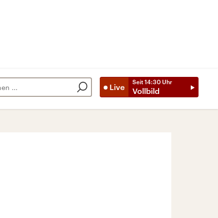
Seit
14:30
Uhr
Live
Vollbild