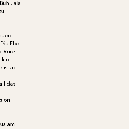
Bühl, als
zu
enden
 Die Ehe
ür Renz
also
tnis zu
r
all das
sion
aus am