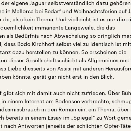
der eigene Jaguar selbstverständlich dazu gehören
e in Mallorca bei Bedarf und Weihnachtsferien auf 
 da, also kein Thema. Und vielleicht ist es nur die d
quemlichkeit immanente Langeweile, die das
n als Bedürfnis nach Abwechslung so dringlich ma
, dass Bodo Kirchhoff selbst viel zu identisch ist m
stanz dazu herstellen zu können. So erscheinen die
 dieser Gesellschaftsschicht als Allgemeines und 
ass Liebe diesseits von Assisi mit anderen Herausfo
en könnte, gerät gar nicht erst in den Blick.
 gibt sich mit damit auch nicht zufrieden. Über Büh
t in einem Internat am Bodensee verbrachte, schmug
desmissbrauch in den Roman ein, ein Thema, über d
ch bereits in einem Essay im „Spiegel“ zu Wort geme
t nach Antworten jenseits der schlichten Opfer-Täte