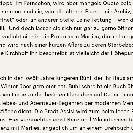
tipps“ im Fernsehen, wird aber mangels Quote bald
sammen sind sie, wie alle älteren Paare, „ein Archiv
ffnet“ oder, an anderer Stelle, „eine Festung – weh 
ll.“ Und doch lassen sie sich nur gar zu gerne öffne
verliebt sich in die Producerin Marlies, die an Lun
und wird nach einer kurzen Affäre zu deren Sterbebeg
e Kirchhoff ihn beschreibt ist vielleicht der Höhepu
sich in den zwölf Jahre jüngeren Bühl, der ihr Haus a
Winter über gemietet hat. Bühl schreibt ein Buch ü
essen Liebe zu der heiligen Klara dem auf Dauer dan
 Liebes- und Abenteuer-Begehren der modernen Me
nsfläche dient. Die Stadt Assisi wird zum heimlichen
s. Hier verbrachten einst Renz und Vila intensive T
 Renz mit Marlies, angeblich um an einem Drehbuch 