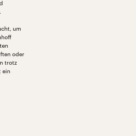
nd
.
sucht, um
hhoff
ten
ften oder
n trotz
 ein