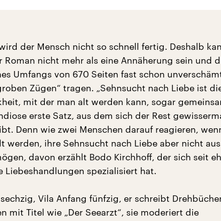
 wird der Mensch nicht so schnell fertig. Deshalb ka
er Roman nicht mehr als eine Annäherung sein und 
nes Umfangs von 670 Seiten fast schon unverschämt
 groben Zügen“ tragen. „Sehnsucht nach Liebe ist di
heit, mit der man alt werden kann, sogar gemeinsa
andiose erste Satz, aus dem sich der Rest gewisser
ibt. Denn wie zwei Menschen darauf reagieren, wenn
lt werden, ihre Sehnsucht nach Liebe aber nicht au
mögen, davon erzählt Bodo Kirchhoff, der sich seit e
he Liebeshandlungen spezialisiert hat.
 sechzig, Vila Anfang fünfzig, er schreibt Drehbücher
 mit Titel wie „Der Seearzt“, sie moderiert die