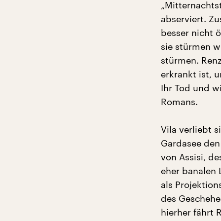
„Mitternachts
abserviert. Zu
besser nicht ö
sie stürmen wi
stürmen. Renz 
erkrankt ist, 
Ihr Tod und wi
Romans.
Vila verliebt 
Gardasee den 
von Assisi, d
eher banalen
als Projektio
des Geschehen
hierher fährt