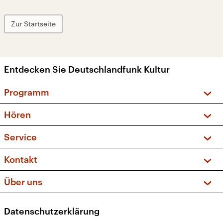
Zur Startseite
Entdecken Sie Deutschlandfunk Kultur
Programm
Vorschau und Rückschau
Hören
Sendungen und Podcasts
Livestream
Service
Musikliste
Frequenzen (UKW + DAB+)
FAQ
Kontakt
Kakadu – Das Kinderprogramm
Apps
Archiv
Hörerservice
Über uns
Newsletter
Social Media
Deutschlandradio
RSS
Datenschutzerklärung
Presse
Veranstaltungen