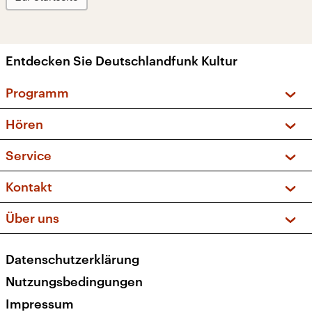
Entdecken Sie Deutschlandfunk Kultur
Programm
Vorschau und Rückschau
Hören
Sendungen und Podcasts
Livestream
Service
Musikliste
Frequenzen (UKW + DAB+)
FAQ
Kontakt
Kakadu – Das Kinderprogramm
Apps
Archiv
Hörerservice
Über uns
Newsletter
Social Media
Deutschlandradio
RSS
Datenschutzerklärung
Presse
Veranstaltungen
Nutzungsbedingungen
Karriere
Impressum
Transparenz