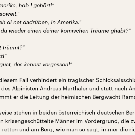
merika, hob I gehört!“
 soweit.“
 seh di net dadrüben, in Amerika.“
t du wieder einen deiner komischen Träume ghabt?“
t träumt?“
t!“
gust, des kannst vergessen!“
diesem Fall verhindert ein tragischer Schicksalsschl
 des Alpinisten Andreas Marthaler und statt nach A
immt er die Leitung der heimischen Bergwacht Ram
weise stehen in beiden österreichisch-deutschen Ber
en krisengeschüttelte Männer im Vordergrund, die z
 retten und am Berg, wie man so sagt, immer die ri