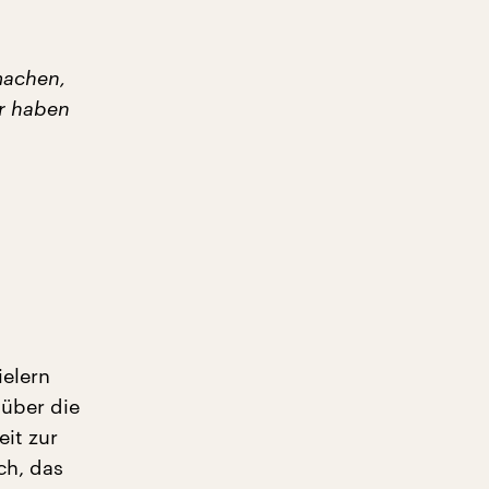
 machen,
r haben
ielern
 über die
it zur
ch, das