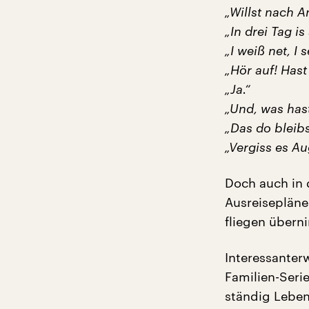
„Willst nach A
„In drei Tag is
„I weiß net, I
„Hör auf! Has
„Ja.“
„Und, was has
„Das do bleibs
„Vergiss es Au
Doch auch in 
Ausreisepläne
fliegen übern
Interessanter
Familien-Seri
ständig Leben