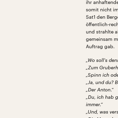
ihr anhaftend
somit nicht i
Sat1 den Berg
öffentlich-rec
und strahlte 
gemeinsam mit
Auftrag gab.
„Wo soll's de
„Zum Gruberho
„Spinn ich ode
„Ja, und du? B
„Der Anton.“
„Du, ich hab g
immer.“
„Und, was vers