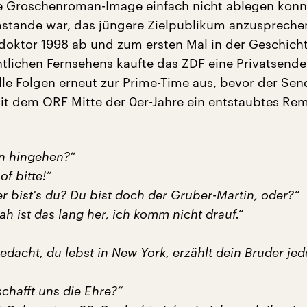
e Groschenroman-Image einfach nicht ablegen konn
mstande war, das jüngere Zielpublikum anzusprechen
doktor 1998 ab und zum ersten Mal in der Geschich
htlichen Fernsehens kaufte das ZDF eine Privatsende
alle Folgen erneut zur Prime-Time aus, bevor der Sen
 dem ORF Mitte der 0er-Jahre ein entstaubtes Rem
nn hingehen?“
f bitte!“
r bist's du? Du bist doch der Gruber-Martin, oder?“
ah ist das lang her, ich komm nicht drauf.“
edacht, du lebst in New York, erzählt dein Bruder jed
chafft uns die Ehre?“