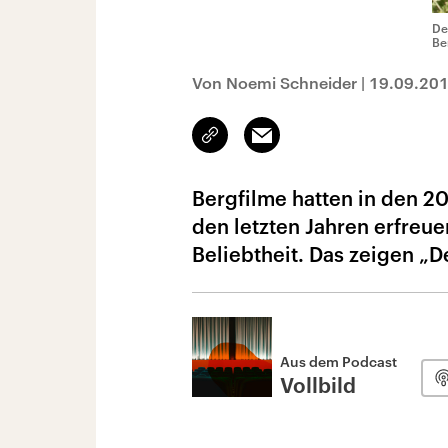
De
Be
Von Noemi Schneider
|
19.09.20
Link
Email
kopieren/teilen
Bergfilme hatten in den 2
den letzten Jahren erfreue
Beliebtheit. Das zeigen „D
Aus dem Podcast
Vollbild