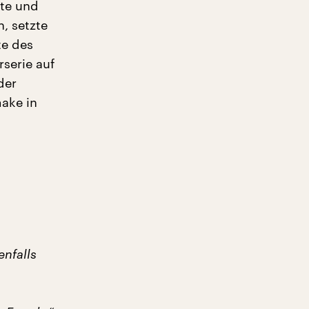
te und
, setzte
te des
rserie auf
der
ake in
enfalls