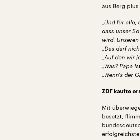
aus Berg plus 
„Und für alle,
dass unser So
wird. Unseren
„Das darf nich
„Auf den wir j
„Was? Papa is
„Wenn's der Gr
ZDF kaufte er
Mit überwiege
besetzt, flim
bundesdeutsch
erfolgreichste