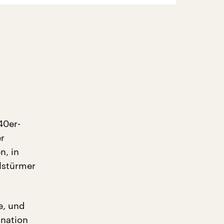
40er-
er
n, in
lstürmer
e, und
ination