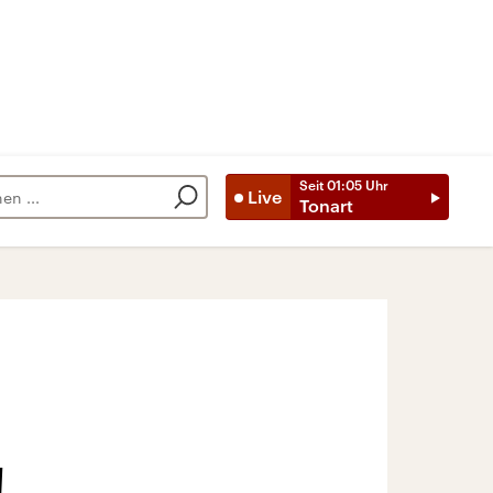
Seit
01:05
Uhr
Live
Tonart
!