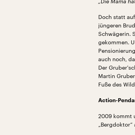
„Die Mama hat 
Doch statt au
jüngeren Brud
Schwägerin. S
gekommen. Un
Pensionierung
auch noch, das
Der Gruber'sc
Martin Gruber
Fuße des Wilde
Action-Penda
2009 kommt u
„Bergdoktor“ 