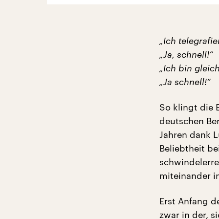
„Ich telegrafie
„Ja, schnell!“
„Ich bin gleic
„Ja schnell!“
So klingt die
deutschen Ber
Jahren dank Lu
Beliebtheit b
schwindelerre
miteinander i
Erst Anfang de
zwar in der, 