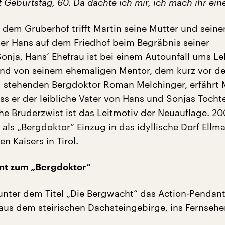
Geburtstag, 60. Da dachte ich mir, ich mach ihr ein
f dem Gruberhof trifft Martin seine Mutter und seine
er Hans auf dem Friedhof beim Begräbnis seiner
onja, Hans‘ Ehefrau ist bei einem Autounfall ums L
d von seinem ehemaligen Mentor, dem kurz vor de
 stehenden Bergdoktor Roman Melchinger, erfährt 
s er der leibliche Vater von Hans und Sonjas Tochter 
he Bruderzwist ist das Leitmotiv der Neuauflage. 20
 als „Bergdoktor“ Einzug in das idyllische Dorf Ell
n Kaisers in Tirol.
nt zum „Bergdoktor“
nter dem Titel „Die Bergwacht“ das Action-Pendan
aus dem steirischen Dachsteingebirge, ins Fernsehe