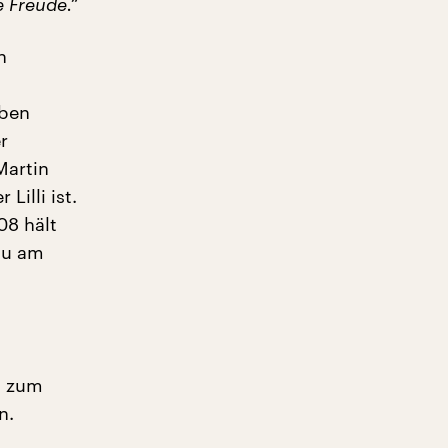
e Freude.“
n
eben
r
Martin
Lilli ist.
08 hält
mau am
t zum
n.