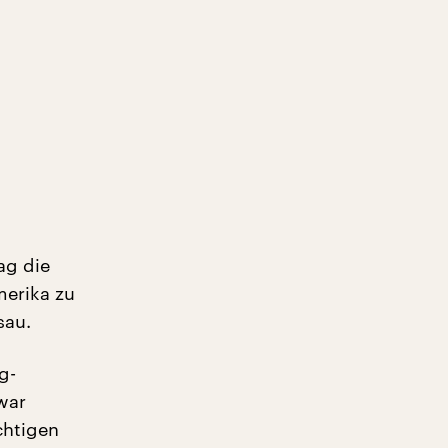
ag die
merika zu
sau.
g-
war
chtigen