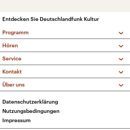
Entdecken Sie Deutschlandfunk Kultur
Programm
Vorschau und Rückschau
Hören
Sendungen und Podcasts
Livestream
Service
Musikliste
Frequenzen (UKW + DAB+)
FAQ
Kontakt
Kakadu – Das Kinderprogramm
Apps
Archiv
Hörerservice
Über uns
Newsletter
Social Media
Deutschlandradio
RSS
Datenschutzerklärung
Presse
Veranstaltungen
Nutzungsbedingungen
Karriere
Impressum
Transparenz