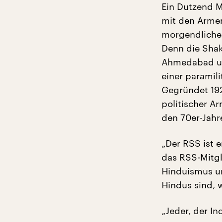
Ein Dutzend 
mit den Armen
morgendliche 
Denn die Shak
Ahmedabad und
einer paramili
Gegründet 1925
politischer Ar
den 70er-Jahr
„Der RSS ist e
das RSS-Mitgli
Hinduismus un
Hindus sind, 
„Jeder, der In