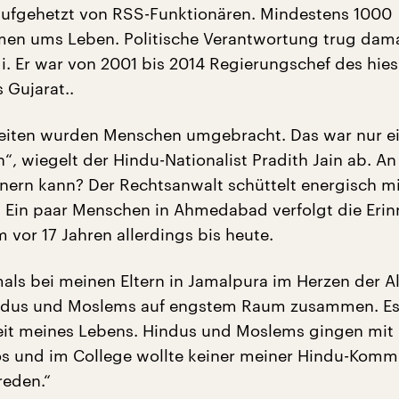
aufgehetzt von RSS-Funktionären. Mindestens 1000
en ums Leben. Politische Verantwortung trug dam
. Er war von 2001 bis 2014 Regierungschef des hie
 Gujarat..
Seiten wurden Menschen umgebracht. Das war nur e
“, wiegelt der Hindu-Nationalist Pradith Jain ab. An
nnern kann? Der Rechtsanwalt schüttelt energisch m
.“ Ein paar Menschen in Ahmedabad verfolgt die Eri
 vor 17 Jahren allerdings bis heute.
mals bei meinen Eltern in Jamalpura im Herzen der Al
indus und Moslems auf engstem Raum zusammen. Es
it meines Lebens. Hindus und Moslems gingen mit 
os und im College wollte keiner meiner Hindu-Komm
reden.“