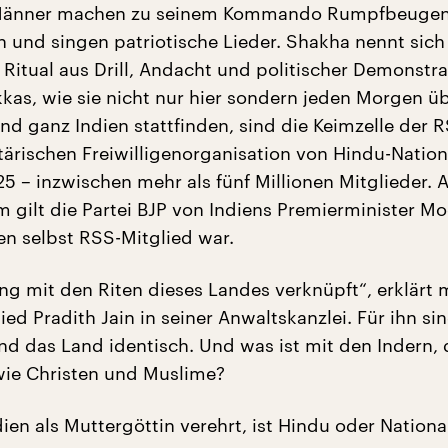
Männer machen zu seinem Kommando Rumpfbeugen,
 und singen patriotische Lieder. Shakha nennt sich
Ritual aus Drill, Andacht und politischer Demonstra
kas, wie sie nicht nur hier sondern jeden Morgen übe
 ganz Indien stattfinden, sind die Keimzelle der R
tärischen Freiwilligenorganisation von Hindu-Nation
 – inzwischen mehr als fünf Millionen Mitglieder. Al
m gilt die Partei BJP von Indiens Premierminister Mod
en selbst RSS-Mitglied war.
ng mit den Riten dieses Landes verknüpft“, erklärt 
ed Pradith Jain in seiner Anwaltskanzlei. Für ihn si
d das Land identisch. Und was ist mit den Indern, 
wie Christen und Muslime?
dien als Muttergöttin verehrt, ist Hindu oder National