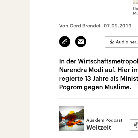
Un
Mo
Von Gerd Brendel
|
07.05.2019
Link
Email
Audio her
kopieren/teilen
In der Wirtschaftsmetrop
Narendra Modi auf. Hier i
regierte 13 Jahre als Mini
Pogrom gegen Muslime.
Aus dem Podcast
Weltzeit