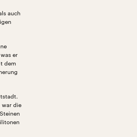
als auch
sigen
ine
 was er
it dem
nnerung
tstadt.
 war die
Steinen
ilitonen