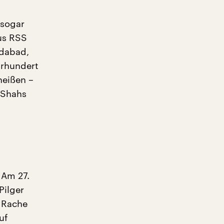
 sogar
us RSS
edabad,
hrhundert
heißen –
 Shahs
 Am 27.
Pilger
s Rache
uf