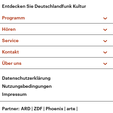
Entdecken Sie Deutschlandfunk Kultur
Programm
Vorschau und Rückschau
Hören
Sendungen und Podcasts
Livestream
Service
Musikliste
Frequenzen (UKW + DAB+)
FAQ
Kontakt
Kakadu – Das Kinderprogramm
Apps
Archiv
Hörerservice
Über uns
Newsletter
Social Media
Deutschlandradio
RSS
Datenschutzerklärung
Presse
Veranstaltungen
Nutzungsbedingungen
Karriere
Impressum
Transparenz
Korrekturen und Richtigstellungen
Partner
ARD
|
ZDF
|
Phoenix
|
arte
|
Barrierefreiheit