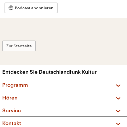
Podcast abonnieren
Zur Startseite
Entdecken Sie Deutschlandfunk Kultur
Programm
Vorschau und Rückschau
Hören
Sendungen und Podcasts
Livestream
Service
Musikliste
Frequenzen (UKW + DAB+)
FAQ
Kontakt
Kakadu – Das Kinderprogramm