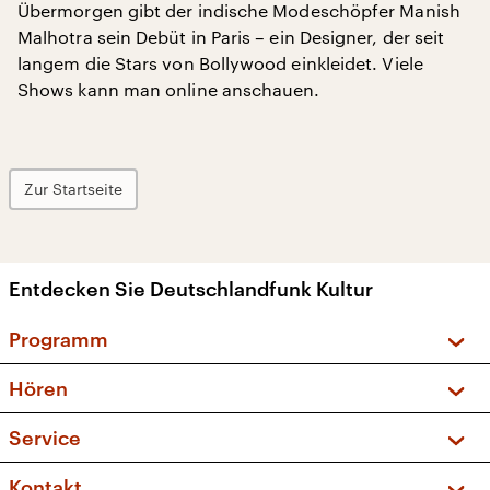
Übermorgen gibt der indische Modeschöpfer Manish
Malhotra sein Debüt in Paris – ein Designer, der seit
langem die Stars von Bollywood einkleidet. Viele
Shows kann man online anschauen.
Zur Startseite
Entdecken Sie Deutschlandfunk Kultur
Programm
Vorschau und Rückschau
Hören
Sendungen und Podcasts
Livestream
Service
Musikliste
Frequenzen (UKW + DAB+)
FAQ
Kontakt
Kakadu – Das Kinderprogramm