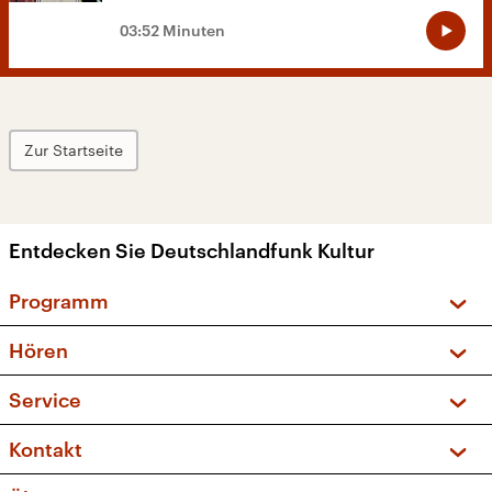
03:52 Minuten
Zur Startseite
Entdecken Sie Deutschlandfunk Kultur
Programm
Vorschau und Rückschau
Hören
Sendungen und Podcasts
Livestream
Service
Musikliste
Frequenzen (UKW + DAB+)
FAQ
Kontakt
Kakadu – Das Kinderprogramm
Apps
Archiv
Hörerservice