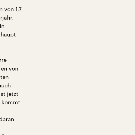
 von 1,7
rjahr.
in
rhaupt
hre
gen von
zten
 auch
st jetzt
er kommt
daran