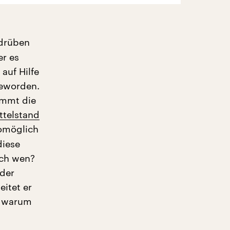
 drüben
er es
auf Hilfe
geworden.
ommt die
ttelstand
womöglich
diese
rch wen?
 der
itet er
t, warum