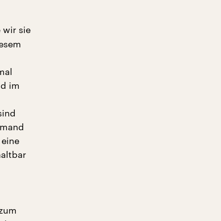
 wir sie
iesem
mal
nd im
sind
jemand
 eine
haltbar
 zum