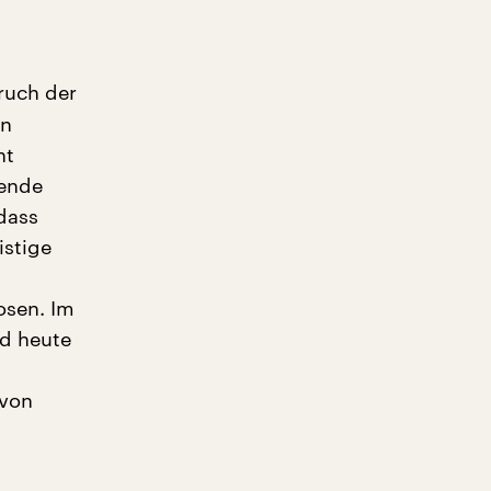
ruch der
in
ht
wende
 dass
istige
osen. Im
nd heute
 von