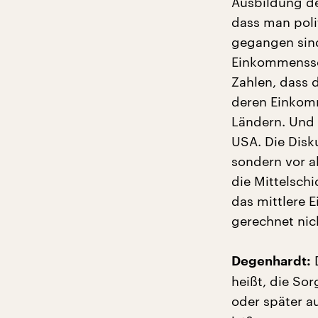
Ausbildung de
dass man poli
gegangen sind
Einkommenssch
Zahlen, dass 
deren Einkomm
Ländern. Und 
USA. Die Disk
sondern vor a
die Mittelsch
das mittlere E
gerechnet ni
D
Degenhardt:
heißt, die Sor
oder später au