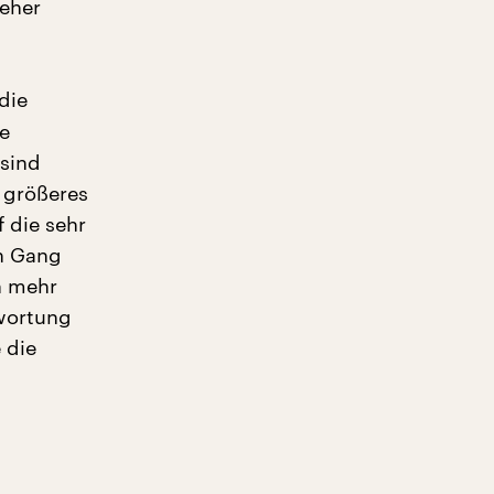
 eher
die
e
sind
n größeres
f die sehr
in Gang
n mehr
twortung
 die