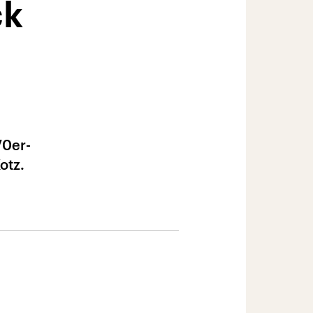
ck
70er-
otz.