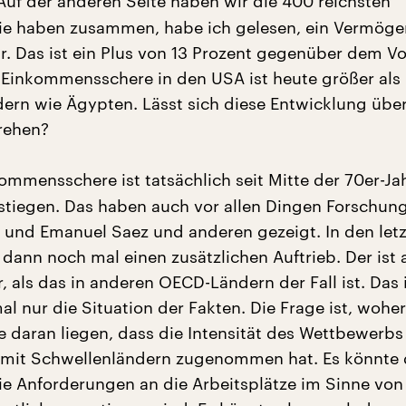
uf der anderen Seite haben wir die 400 reichsten
ie haben zusammen, habe ich gelesen, ein Vermögen
ar. Das ist ein Plus von 13 Prozent gegenüber dem Vo
e Einkommensschere in den USA ist heute größer als 
ern wie Ägypten. Lässt sich diese Entwicklung übe
rehen?
ommensschere ist tatsächlich seit Mitte der 70er-Ja
stiegen. Das haben auch vor allen Dingen Forschun
 und Emanuel Saez und anderen gezeigt. In den let
 dann noch mal einen zusätzlichen Auftrieb. Der ist
, als das in anderen OECD-Ländern der Fall ist. Das i
al nur die Situation der Fakten. Die Frage ist, woh
e daran liegen, dass die Intensität des Wettbewerbs
 mit Schwellenländern zugenommen hat. Es könnte 
die Anforderungen an die Arbeitsplätze im Sinne von