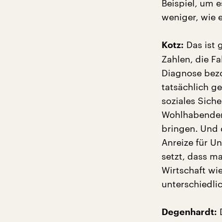
Beispiel, um 
weniger, wie 
Das ist 
Kotz:
Zahlen, die F
Diagnose bezo
tatsächlich ge
soziales Siche
Wohlhabenden 
bringen. Und 
Anreize für U
setzt, dass m
Wirtschaft wi
unterschiedl
D
Degenhardt: