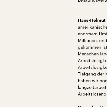
Leistungsverw
Hans-Helmut 
amerikanische
enormem Umfa
Millionen, un
gekommen ist. 
Menschen länge
Arbeitslosigke
Arbeitslosigke
Tiefgang der 
haben wir noc
langzeitarbei
Arbeitslosen