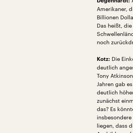
A
Degenhardt:
Amerikaner, d
Billionen Doll
Das heißt, di
Schwellenländ
noch zurückd
Die Eink
Kotz:
deutlich ange
Tony Atkinson
Jahren gab es
deutlich höher
zunächst einm
das? Es könnt
insbesondere
liegen, dass 