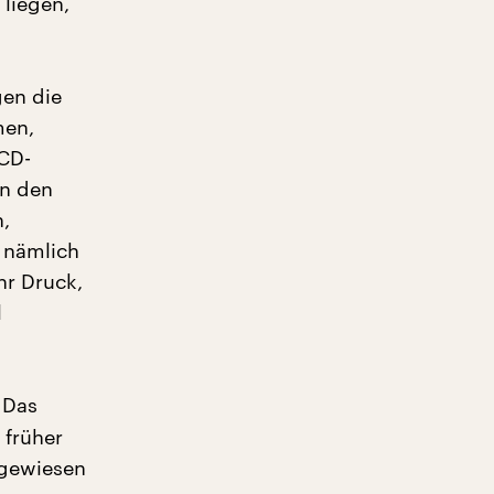
 liegen,
gen die
men,
ECD-
in den
,
 nämlich
hr Druck,
l
 Das
 früher
angewiesen