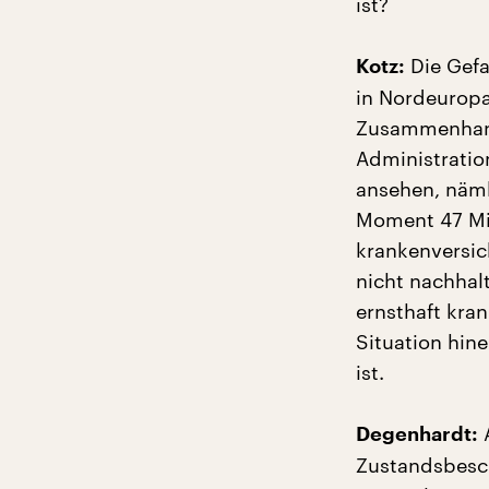
ist?
Die Gefa
Kotz:
in Nordeuropa
Zusammenhang 
Administratio
ansehen, näml
Moment 47 Mil
krankenversic
nicht nachhal
ernsthaft kran
Situation hine
ist.
A
Degenhardt:
Zustandsbesch