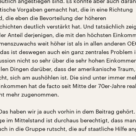
utlich angestiegen sind. Es könnte aber auch daran
tische Vorgaben gemacht hat, die in eine Richtung
, die eben die Bevorteilung der höheren
ichten deutlich verstärkt hat. Und tatsächlich zei
der Anteil derjenigen, die mit den höchsten Einkom
enszuwachs weit höher ist als in allen anderen O
das ist deswegen auch ein ganz zentrales Problem 
ussion nicht so sehr über die sehr hohen Einkommen
llen Dingen darüber, dass der amerikanische Traum,
icht, sich am aushöhlen ist. Die sind unter immer me
inkommen hat de facto seit Mitte der 70er-Jahre rea
cht mehr zugenommen.
as haben wir ja auch vorhin in dem Beitrag gehört.
ge im Mittelstand ist durchaus berechtigt, dass man
ch in die Gruppe rutscht, die auf staatliche Hilfe 