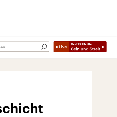
Seit
13:05
Uhr
Live
Sein und Streit
schicht