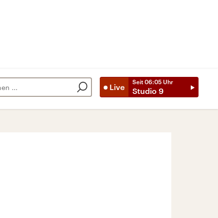
Seit
06:05
Uhr
Live
Studio 9