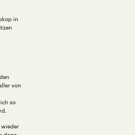
okop in
itzen
rden
ller von
ich so
rd.
 wieder
re dann