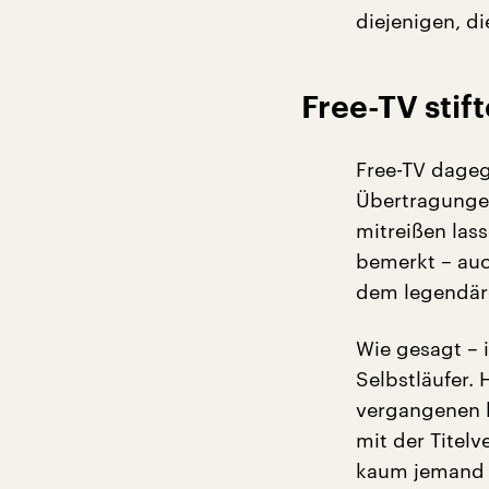
diejenigen, d
Free-TV stif
Free-TV dageg
Übertragungen
mitreißen las
bemerkt – au
dem legendäre
Wie gesagt – 
Selbstläufer.
vergangenen b
mit der Titel
kaum jemand N