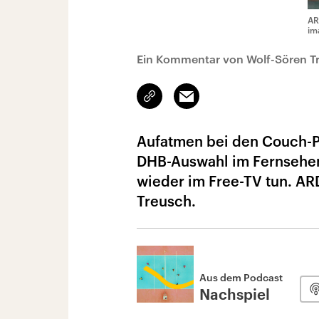
AR
im
Ein Kommentar von Wolf-Sören T
Link
Email
kopieren/teilen
Aufatmen bei den Couch-Pp
DHB-Auswahl im Fernsehen 
wieder im Free-TV tun. AR
Treusch.
Aus dem Podcast
Nachspiel