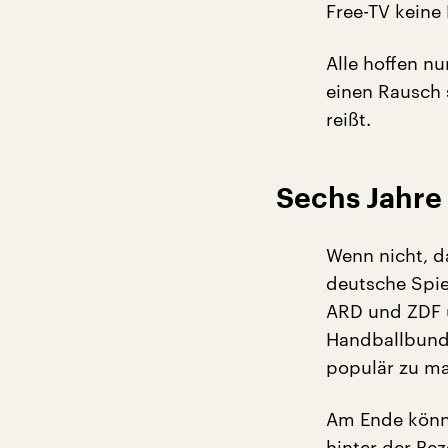
Free-TV keine 
Alle hoffen nu
einen Rausch 
reißt.
Sechs Jahre
Wenn nicht, d
deutsche Spie
ARD und ZDF ü
Handballbund 
populär zu ma
Am Ende könnt
hinter der Be