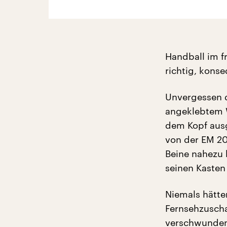
Handball im f
richtig, kons
Unvergessen d
angeklebtem W
dem Kopf ausg
von der EM 20
Beine nahezu k
seinen Kasten
Niemals hätten
Fernsehzuscha
verschwunden. 