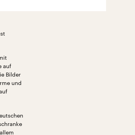
st
mit
 auf
e Bilder
Arme und
auf
deutschen
lschranke
 allem