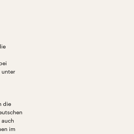
die
bei
 unter
n die
Deutschen
b auch
nen im