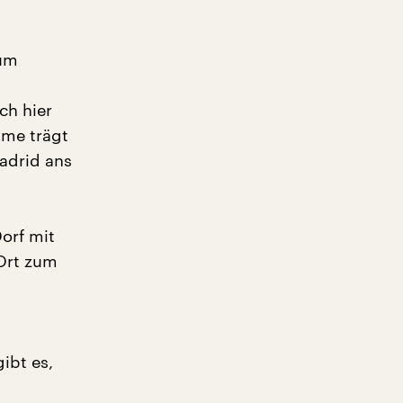
zum
ch hier
ime trägt
Madrid ans
Dorf mit
 Ort zum
ibt es,