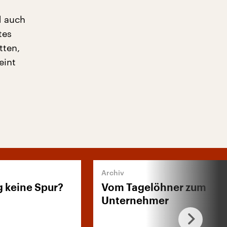
d auch
tes
tten,
eint
 keine Spur?
Vom Tagelöhner zum
Unternehmer