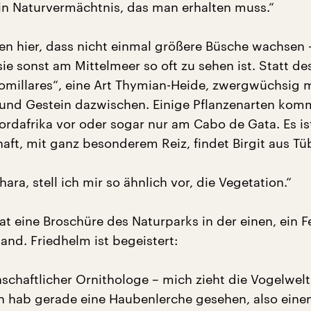
 ein Naturvermächtnis, das man erhalten muss.“
cken hier, dass nicht einmal größere Büsche wachsen 
ie sonst am Mittelmeer so oft zu sehen ist. Statt de
omillares“, eine Art Thymian-Heide, zwergwüchsig mi
und Gestein dazwischen. Einige Pflanzenarten ko
ordafrika vor oder sogar nur am Cabo de Gata. Es is
aft, mit ganz besonderem Reiz, findet Birgit aus Tü
hara, stell ich mir so ähnlich vor, die Vegetation.“
hat eine Broschüre des Naturparks in der einen, ein F
and. Friedhelm ist begeistert:
nschaftlicher Ornithologe – mich zieht die Vogelwelt 
Ich hab gerade eine Haubenlerche gesehen, also eine