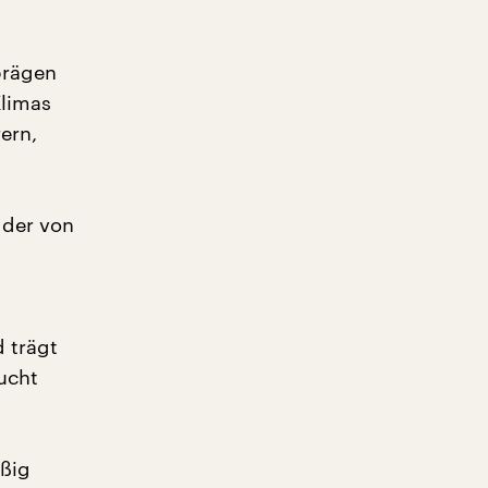
prägen
Klimas
ern,
 der von
 trägt
ucht
ißig