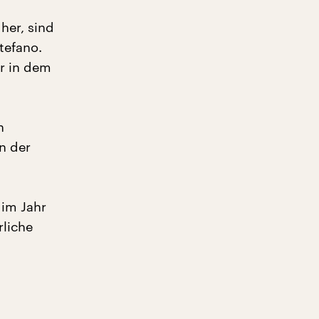
her, sind
tefano.
er in dem
n
n der
 im Jahr
rliche