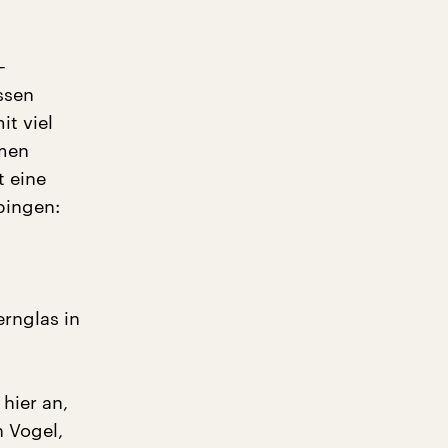
–
ssen
t viel
mmen
t eine
bingen:
ernglas in
hier an,
n Vogel,