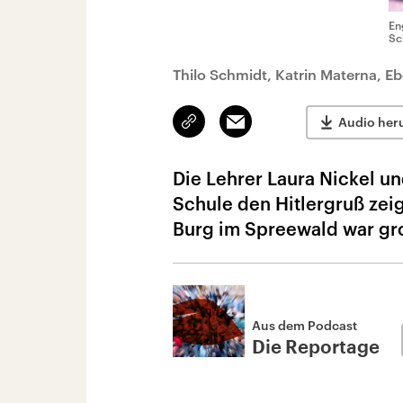
En
Sc
Thilo Schmidt, Katrin Materna, E
Link
Email
Audio her
kopieren/teilen
Die Lehrer Laura Nickel un
Schule den Hitlergruß ze
Burg im Spreewald war gro
Aus dem Podcast
Die Reportage