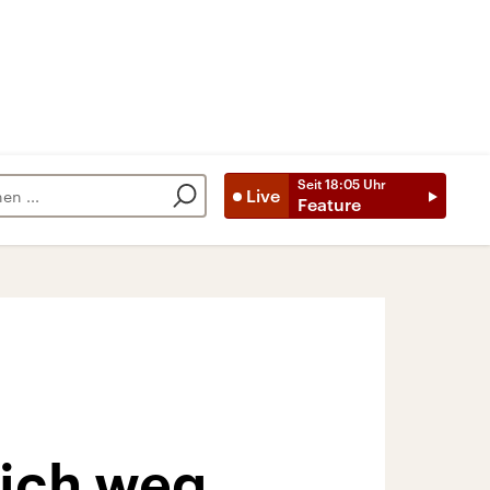
Seit
18:05
Uhr
Live
Feature
sich weg