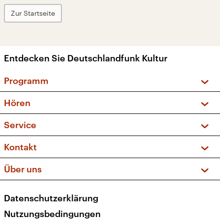
Zur Startseite
Entdecken Sie Deutschlandfunk Kultur
Programm
Vorschau und Rückschau
Hören
Sendungen und Podcasts
Livestream
Service
Musikliste
Frequenzen (UKW + DAB+)
FAQ
Kontakt
Kakadu – Das Kinderprogramm
Apps
Archiv
Hörerservice
Über uns
Newsletter
Social Media
Deutschlandradio
RSS
Datenschutzerklärung
Presse
Veranstaltungen
Nutzungsbedingungen
Karriere