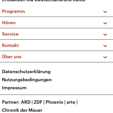
Programm
Vorschau und Rückschau
Hören
Sendungen und Podcasts
Livestream
Service
Musikliste
Frequenzen (UKW + DAB+)
FAQ
Kontakt
Kakadu – Das Kinderprogramm
Apps
Archiv
Hörerservice
Über uns
Newsletter
Social Media
Deutschlandradio
RSS
Datenschutzerklärung
Presse
Veranstaltungen
Nutzungsbedingungen
Karriere
Impressum
Transparenz
Korrekturen und Richtigstellungen
Partner
ARD
|
ZDF
|
Phoenix
|
arte
|
Barrierefreiheit
Chronik der Mauer