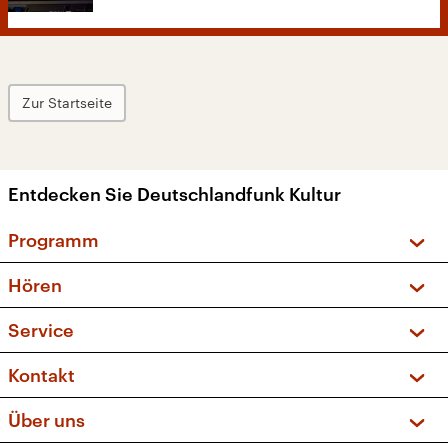
Zur Startseite
Entdecken Sie Deutschlandfunk Kultur
Programm
Vorschau und Rückschau
Hören
Sendungen und Podcasts
Livestream
Service
Musikliste
Frequenzen (UKW + DAB+)
FAQ
Kontakt
Kakadu – Das Kinderprogramm
Apps
Archiv
Hörerservice
Über uns
Newsletter
Social Media