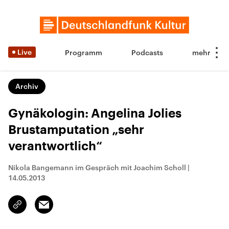
Live
Programm
Podcasts
Archiv
Gynäkologin: Angelina Jolies
Brustamputation „sehr
verantwortlich“
Nikola Bangemann im Gespräch mit Joachim Scholl
|
14.05.2013
Email
Link
kopieren/teilen