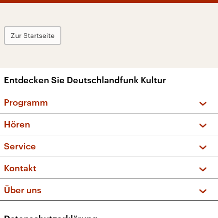
Zur Startseite
Entdecken Sie Deutschlandfunk Kultur
Programm
Vorschau und Rückschau
Hören
Sendungen und Podcasts
Livestream
Service
Musikliste
Frequenzen (UKW + DAB+)
FAQ
Kontakt
Kakadu – Das Kinderprogramm
Apps
Archiv
Hörerservice
Über uns
Newsletter
Social Media
Deutschlandradio
RSS