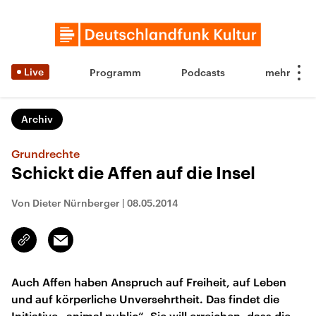
Live
Programm
Podcasts
Archiv
Grundrechte
Schickt die Affen auf die Insel
Von Dieter Nürnberger
|
08.05.2014
Email
Link
kopieren/teilen
Auch Affen haben Anspruch auf Freiheit, auf Leben
und auf körperliche Unversehrtheit. Das findet die
Initiative „animal public“. Sie will erreichen, dass die