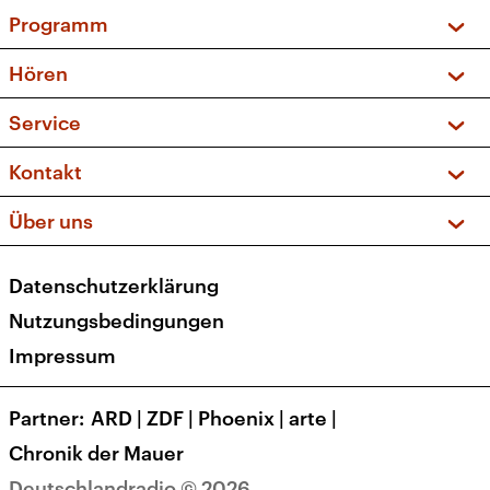
Programm
Vorschau und Rückschau
Hören
Sendungen und Podcasts
Livestream
Service
Musikliste
Frequenzen (UKW + DAB+)
FAQ
Kontakt
Kakadu – Das Kinderprogramm
Apps
Archiv
Hörerservice
Über uns
Newsletter
Social Media
Deutschlandradio
RSS
Datenschutzerklärung
Presse
Veranstaltungen
Nutzungsbedingungen
Karriere
Impressum
Transparenz
Korrekturen und Richtigstellungen
Partner
ARD
|
ZDF
|
Phoenix
|
arte
|
Barrierefreiheit
Chronik der Mauer
Deutschlandradio © 2026