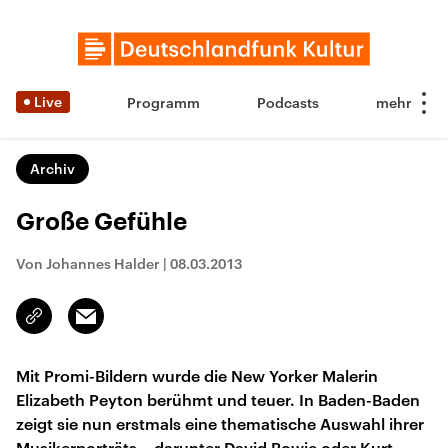
Live
Programm
Podcasts
Archiv
Große Gefühle
Von Johannes Halder
|
08.03.2013
Email
Link
kopieren/teilen
Mit Promi-Bildern wurde die New Yorker Malerin
Elizabeth Peyton berühmt und teuer. In Baden-Baden
zeigt sie nun erstmals eine thematische Auswahl ihrer
Musikerporträts – darunter David Bowie oder Kurt