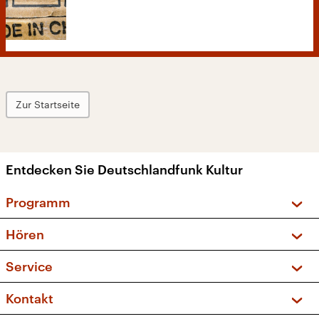
Zur Startseite
Entdecken Sie Deutschlandfunk Kultur
Programm
Vorschau und Rückschau
Hören
Sendungen und Podcasts
Livestream
Service
Musikliste
Frequenzen (UKW + DAB+)
FAQ
Kontakt
Kakadu – Das Kinderprogramm
Apps