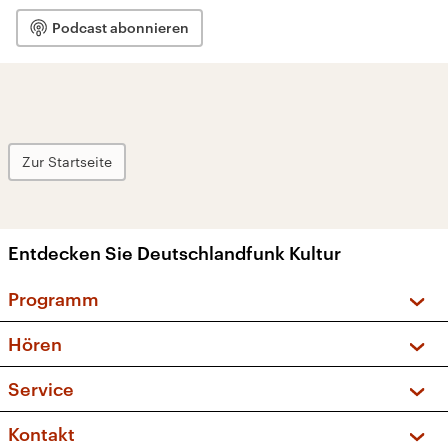
Podcast abonnieren
Zur Startseite
Entdecken Sie Deutschlandfunk Kultur
Programm
Vorschau und Rückschau
Hören
Sendungen und Podcasts
Livestream
Service
Musikliste
Frequenzen (UKW + DAB+)
FAQ
Kontakt
Kakadu – Das Kinderprogramm