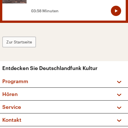
03:58 Minuten
Zur Startseite
Entdecken Sie Deutschlandfunk Kultur
Programm
Vorschau und Rückschau
Hören
Sendungen und Podcasts
Livestream
Service
Musikliste
Frequenzen (UKW + DAB+)
FAQ
Kontakt
Kakadu – Das Kinderprogramm
Apps