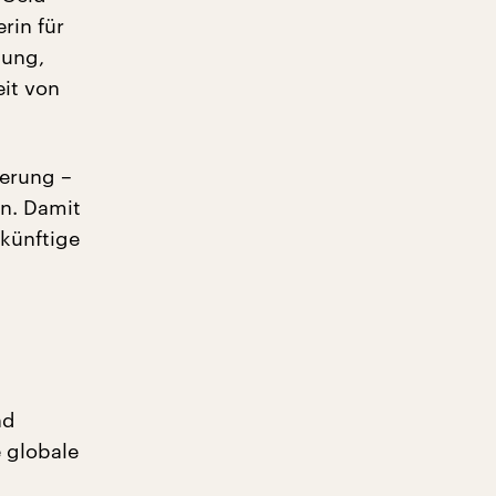
rin für
nung,
eit von
derung –
en. Damit
 künftige
nd
 globale