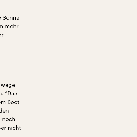
e Sonne
um mehr
hr
Umwege
n. ”Das
dem Boot
 den
m noch
er nicht