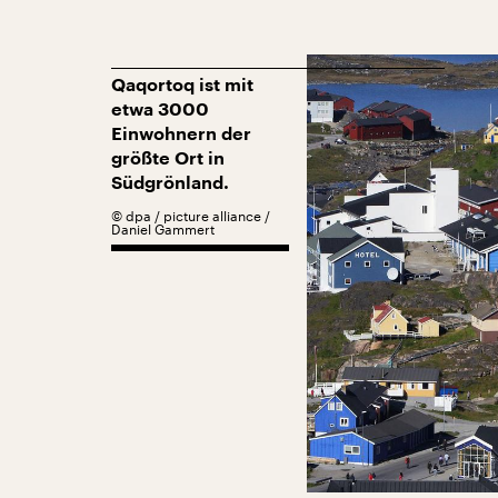
Qaqortoq ist mit
etwa 3000
Einwohnern der
größte Ort in
Südgrönland.
©
dpa / picture alliance /
Daniel Gammert