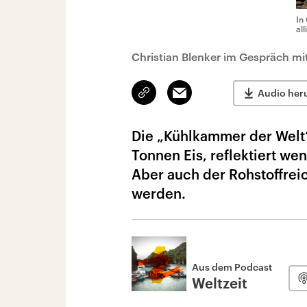
In
all
Christian Blenker im Gespräch m
Link
Email
Audio her
kopieren/teilen
Die „Kühlkammer der Welt“
Tonnen Eis, reflektiert we
Aber auch der Rohstoffreic
werden.
Aus dem Podcast
Weltzeit