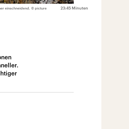
23:45 Minuten
ner einschneidend.
© picture
ionen
neller.
chtiger