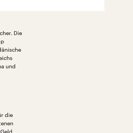
cher. Die
pp
dänische
eichs
na und
r die
tenen
 Geld