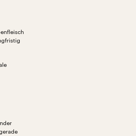
benfleisch
gfristig
ale
ander
 gerade