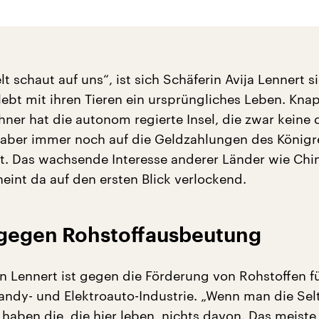
t schaut auf uns“, ist sich Schäferin Avija Lennert si
lebt mit ihren Tieren ein ursprüngliches Leben. Kna
ner hat die autonom regierte Insel, die zwar keine 
 aber immer noch auf die Geldzahlungen des Königr
t. Das wachsende Interesse anderer Länder wie Chi
eint da auf den ersten Blick verlockend.
gegen Rohstoffausbeutung
n Lennert ist gegen die Förderung von Rohstoffen fü
andy- und Elektroauto-Industrie. „Wenn man die Sel
 haben die, die hier leben, nichts davon. Das meiste