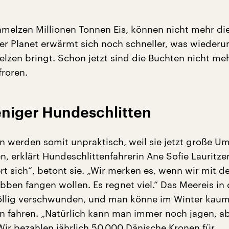
hmelzen Millionen Tonnen Eis, können nicht mehr di
 Der Planet erwärmt sich noch schneller, was wieder
lzen bringt. Schon jetzt sind die Buchten nicht me
froren.
eniger Hundeschlitten
n werden somit unpraktisch, weil sie jetzt große 
, erklärt Hundeschlittenfahrerin Ane Sofie Lauritze
rt sich“, betont sie. „Wir merken es, wenn wir mit 
bben fangen wollen. Es regnet viel.“ Das Meereis in
völlig verschwunden, und man könne im Winter kau
n fahren. „Natürlich kann man immer noch jagen, ab
 Wir bezahlen jährlich 50.000 Dänische Kronen für