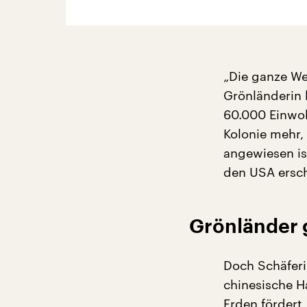
„Die ganze Wel
Grönländerin 
60.000 Einwoh
Kolonie mehr,
angewiesen is
den USA ersch
Grönländer 
Doch Schäferi
chinesische H
Erden fördert,