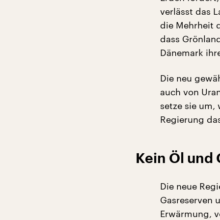
verlässt das L
die Mehrheit 
dass Grönland
Dänemark ihre
Die neu gewäh
auch von Uran 
setze sie um,
Regierung das
Kein Öl und
Die neue Regi
Gasreserven u
Erwärmung, von