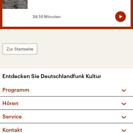
34:16 Minuten
Zur Startseite
Entdecken Sie Deutschlandfunk Kultur
Programm
Vorschau und Rückschau
Hören
Sendungen und Podcasts
Livestream
Service
Musikliste
Frequenzen (UKW + DAB+)
FAQ
Kontakt
Kakadu – Das Kinderprogramm