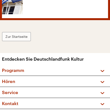
Zur Startseite
Entdecken Sie Deutschlandfunk Kultur
Programm
Vorschau und Rückschau
Hören
Sendungen und Podcasts
Livestream
Service
Musikliste
Frequenzen (UKW + DAB+)
FAQ
Kontakt
Kakadu – Das Kinderprogramm
Apps