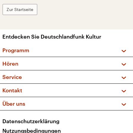
Zur Startseite
Entdecken Sie Deutschlandfunk Kultur
Programm
Vorschau und Rückschau
Hören
Sendungen und Podcasts
Livestream
Service
Musikliste
Frequenzen (UKW + DAB+)
FAQ
Kontakt
Kakadu – Das Kinderprogramm
Apps
Archiv
Hörerservice
Über uns
Newsletter
Social Media
Deutschlandradio
RSS
Datenschutzerklärung
Presse
Veranstaltungen
Nutzungsbedingungen