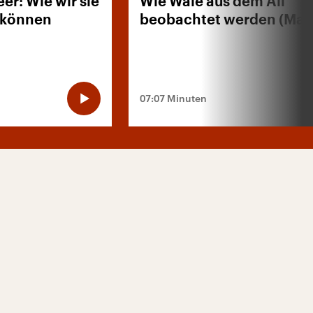
er: Wie wir sie
Wie Wale aus dem All
 können
beobachtet werden (Mag
07:07 Minuten