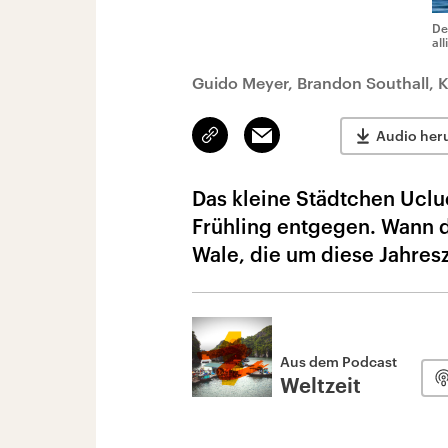
De
al
Guido Meyer, Brandon Southall, K
Link
Email
Audio her
kopieren/teilen
Das kleine Städtchen Uclu
Frühling entgegen. Wann d
Wale, die um diese Jahres
Aus dem Podcast
Weltzeit