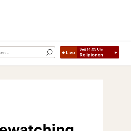
Seit
14:05
Uhr
Live
Religionen
lewatching